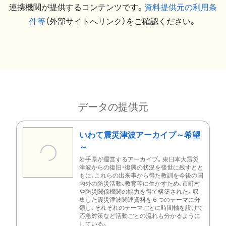
連携機関が提供するコンテンツです。
資料提供元の利用条
件等
（外部サイトへリンク）をご確認ください。
データの提供元
いわて震災津波アーカイブ～希望
～
岩手県が運営するアーカイブ。東日本大震災
津波からの復旧・復興の状況を後世に残すとと
もに、これらの出来事から得た教訓を今後の国
内外の防災活動、教育等に生かすため、市町村
や防災関係機関の協力を得て構築された。収
集した震災津波関連資料を６つのテーマに分
類し、それぞれのテーマごとに時間軸を設けて
応急対策など活動ごとの流れも分かるように
している。