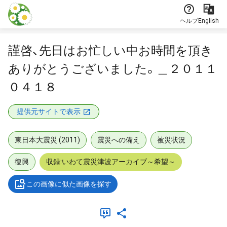
本文に飛ぶ
ヘルプ
English
謹啓、先日はお忙しい中お時間を頂き
ありがとうございました。＿２０１１
０４１８
提供元サイトで表示
東日本大震災 (2011)
震災への備え
被災状況
復興
収録:いわて震災津波アーカイブ～希望～
この画像に似た画像を探す