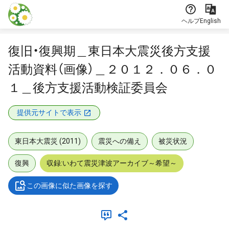
本文に飛ぶ
ヘルプ
English
復旧・復興期＿東日本大震災後方支援
活動資料（画像）＿２０１２．０６．０
１＿後方支援活動検証委員会
提供元サイトで表示
東日本大震災 (2011)
震災への備え
被災状況
復興
収録:いわて震災津波アーカイブ～希望～
この画像に似た画像を探す