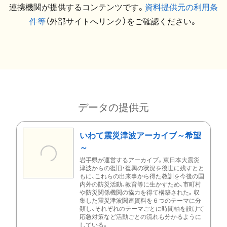
連携機関が提供するコンテンツです。
資料提供元の利用条
件等
（外部サイトへリンク）をご確認ください。
データの提供元
いわて震災津波アーカイブ～希望
～
岩手県が運営するアーカイブ。東日本大震災
津波からの復旧・復興の状況を後世に残すとと
もに、これらの出来事から得た教訓を今後の国
内外の防災活動、教育等に生かすため、市町村
や防災関係機関の協力を得て構築された。収
集した震災津波関連資料を６つのテーマに分
類し、それぞれのテーマごとに時間軸を設けて
応急対策など活動ごとの流れも分かるように
している。