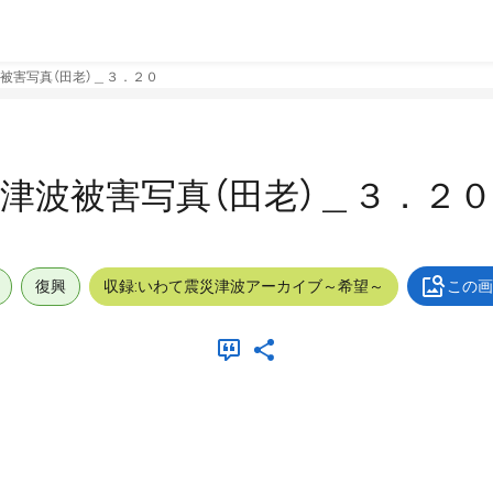
被害写真（田老）＿３．２０
津波被害写真（田老）＿３．２０
復興
収録:いわて震災津波アーカイブ～希望～
この画