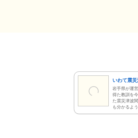
いわて震災
岩手県が運営
得た教訓を今
た震災津波
も分かるよう