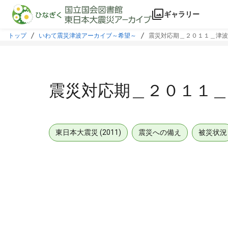
本文に飛ぶ
ギャラリー
トップ
いわて震災津波アーカイブ～希望～
震災対応期＿２０１１＿津波
震災対応期＿２０１１＿
東日本大震災 (2011)
震災への備え
被災状況
メタデータ