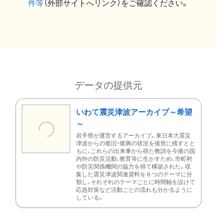
件等
（外部サイトへリンク）をご確認ください。
データの提供元
いわて震災津波アーカイブ～希望
～
岩手県が運営するアーカイブ。東日本大震災
津波からの復旧・復興の状況を後世に残すとと
もに、これらの出来事から得た教訓を今後の国
内外の防災活動、教育等に生かすため、市町村
や防災関係機関の協力を得て構築された。収
集した震災津波関連資料を６つのテーマに分
類し、それぞれのテーマごとに時間軸を設けて
応急対策など活動ごとの流れも分かるように
している。