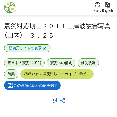
本文に飛ぶ
ヘルプ
English
震災対応期＿２０１１＿津波被害写真
（田老）＿３．２５
提供元サイトで表示
東日本大震災 (2011)
震災への備え
被災状況
復興
収録:いわて震災津波アーカイブ～希望～
この画像に似た画像を探す