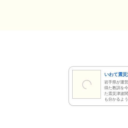
いわて震災
岩手県が運営
得た教訓を今
た震災津波
も分かるよう