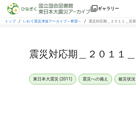
本文に飛ぶ
ギャラリー
トップ
いわて震災津波アーカイブ～希望～
震災対応期＿２０１１＿災害
震災対応期＿２０１１
東日本大震災 (2011)
震災への備え
被災状況
メタデータ