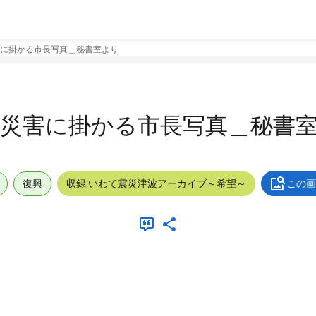
に掛かる市長写真＿秘書室より
＿災害に掛かる市長写真＿秘書
復興
収録:いわて震災津波アーカイブ～希望～
この画