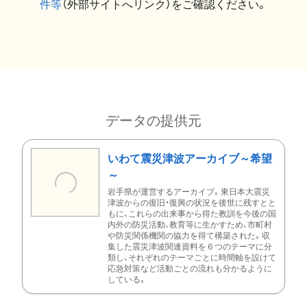
件等
（外部サイトへリンク）をご確認ください。
データの提供元
いわて震災津波アーカイブ～希望
～
岩手県が運営するアーカイブ。東日本大震災
津波からの復旧・復興の状況を後世に残すとと
もに、これらの出来事から得た教訓を今後の国
内外の防災活動、教育等に生かすため、市町村
や防災関係機関の協力を得て構築された。収
集した震災津波関連資料を６つのテーマに分
類し、それぞれのテーマごとに時間軸を設けて
応急対策など活動ごとの流れも分かるように
している。