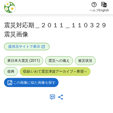
本文に飛ぶ
ヘルプ
English
震災対応期＿２０１１＿１１０３２９
震災画像
提供元サイトで表示
東日本大震災 (2011)
震災への備え
被災状況
復興
収録:いわて震災津波アーカイブ～希望～
この画像に似た画像を探す