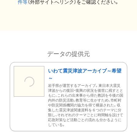
件等
（外部サイトへリンク）をご確認ください。
データの提供元
いわて震災津波アーカイブ～希望
～
岩手県が運営するアーカイブ。東日本大震災
津波からの復旧・復興の状況を後世に残すとと
もに、これらの出来事から得た教訓を今後の国
内外の防災活動、教育等に生かすため、市町村
や防災関係機関の協力を得て構築された。収
集した震災津波関連資料を６つのテーマに分
類し、それぞれのテーマごとに時間軸を設けて
応急対策など活動ごとの流れも分かるように
している。