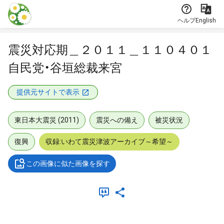
本文に飛ぶ
ヘルプ
English
震災対応期＿２０１１＿１１０４０１
自民党・谷垣総裁来宮
提供元サイトで表示
東日本大震災 (2011)
震災への備え
被災状況
復興
収録:いわて震災津波アーカイブ～希望～
この画像に似た画像を探す