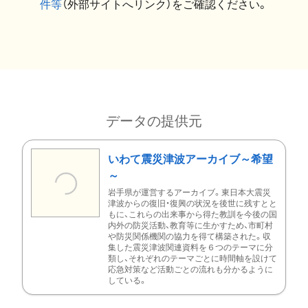
件等
（外部サイトへリンク）をご確認ください。
データの提供元
いわて震災津波アーカイブ～希望
～
岩手県が運営するアーカイブ。東日本大震災
津波からの復旧・復興の状況を後世に残すとと
もに、これらの出来事から得た教訓を今後の国
内外の防災活動、教育等に生かすため、市町村
や防災関係機関の協力を得て構築された。収
集した震災津波関連資料を６つのテーマに分
類し、それぞれのテーマごとに時間軸を設けて
応急対策など活動ごとの流れも分かるように
している。