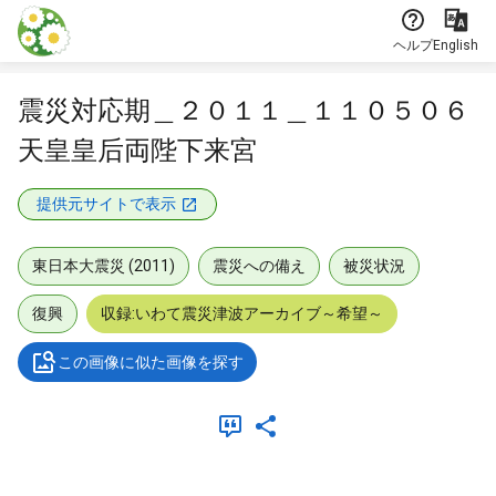
本文に飛ぶ
ヘルプ
English
震災対応期＿２０１１＿１１０５０６
天皇皇后両陛下来宮
提供元サイトで表示
東日本大震災 (2011)
震災への備え
被災状況
復興
収録:いわて震災津波アーカイブ～希望～
この画像に似た画像を探す