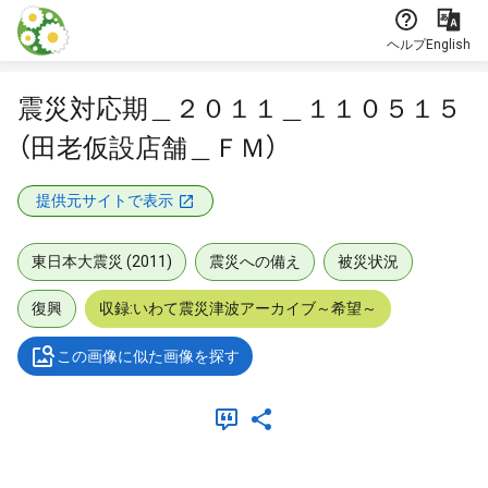
本文に飛ぶ
ヘルプ
English
震災対応期＿２０１１＿１１０５１５
（田老仮設店舗＿ＦＭ）
提供元サイトで表示
東日本大震災 (2011)
震災への備え
被災状況
復興
収録:いわて震災津波アーカイブ～希望～
この画像に似た画像を探す