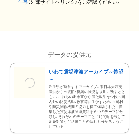
件等
（外部サイトへリンク）をご確認ください。
データの提供元
いわて震災津波アーカイブ～希望
～
岩手県が運営するアーカイブ。東日本大震災
津波からの復旧・復興の状況を後世に残すとと
もに、これらの出来事から得た教訓を今後の国
内外の防災活動、教育等に生かすため、市町村
や防災関係機関の協力を得て構築された。収
集した震災津波関連資料を６つのテーマに分
類し、それぞれのテーマごとに時間軸を設けて
応急対策など活動ごとの流れも分かるように
している。