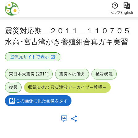
本文に飛ぶ
ヘルプ
English
震災対応期＿２０１１＿１１０７０５
水高・宮古湾かき養殖組合真ガキ実習
提供元サイトで表示
東日本大震災 (2011)
震災への備え
被災状況
復興
収録:いわて震災津波アーカイブ～希望～
この画像に似た画像を探す