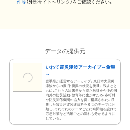
件等
（外部サイトへリンク）をご確認ください。
データの提供元
いわて震災津波アーカイブ～希望
～
岩手県が運営するアーカイブ。東日本大震災
津波からの復旧・復興の状況を後世に残すとと
もに、これらの出来事から得た教訓を今後の国
内外の防災活動、教育等に生かすため、市町村
や防災関係機関の協力を得て構築された。収
集した震災津波関連資料を６つのテーマに分
類し、それぞれのテーマごとに時間軸を設けて
応急対策など活動ごとの流れも分かるように
している。