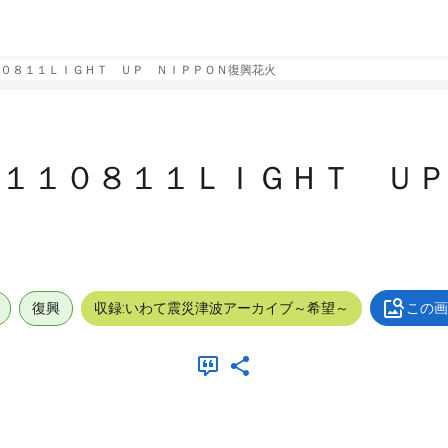
０８１１ＬＩＧＨＴ ＵＰ ＮＩＰＰＯＮ復興花火
１１０８１１ＬＩＧＨＴ ＵＰ
復興
収録:いわて震災津波アーカイブ～希望～
この画