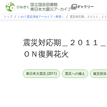
本文に飛ぶ
ギャラリー
トップ
いわて震災津波アーカイブ～希望～
震災対応期＿２０１１＿１１
震災対応期＿２０１１＿
ＯＮ復興花火
東日本大震災 (2011)
震災への備え
被災状況