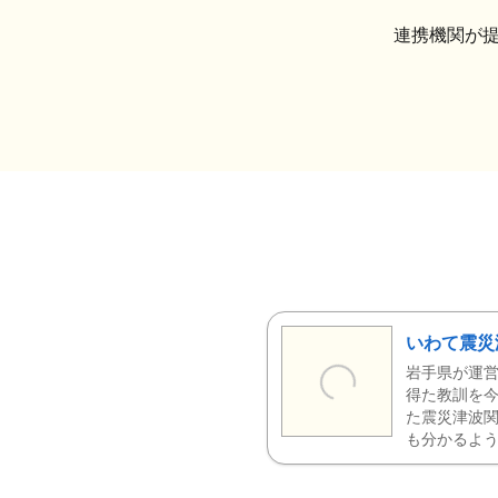
連携機関が
いわて震災
岩手県が運営
得た教訓を今
た震災津波
も分かるよう