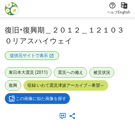
本文に飛ぶ
ヘルプ
English
復旧・復興期＿２０１２＿１２１０３
０リアスハイウェイ
提供元サイトで表示
東日本大震災 (2011)
震災への備え
被災状況
復興
収録:いわて震災津波アーカイブ～希望～
この画像に似た画像を探す