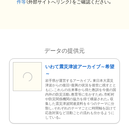
件等
（外部サイトへリンク）をご確認ください。
データの提供元
いわて震災津波アーカイブ～希望
～
岩手県が運営するアーカイブ。東日本大震災
津波からの復旧・復興の状況を後世に残すとと
もに、これらの出来事から得た教訓を今後の国
内外の防災活動、教育等に生かすため、市町村
や防災関係機関の協力を得て構築された。収
集した震災津波関連資料を６つのテーマに分
類し、それぞれのテーマごとに時間軸を設けて
応急対策など活動ごとの流れも分かるように
している。