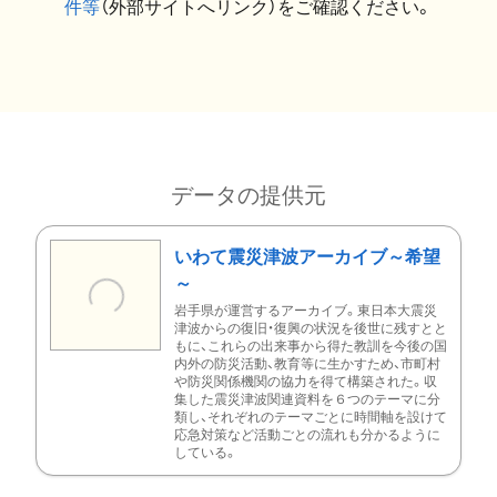
件等
（外部サイトへリンク）をご確認ください。
データの提供元
いわて震災津波アーカイブ～希望
～
岩手県が運営するアーカイブ。東日本大震災
津波からの復旧・復興の状況を後世に残すとと
もに、これらの出来事から得た教訓を今後の国
内外の防災活動、教育等に生かすため、市町村
や防災関係機関の協力を得て構築された。収
集した震災津波関連資料を６つのテーマに分
類し、それぞれのテーマごとに時間軸を設けて
応急対策など活動ごとの流れも分かるように
している。