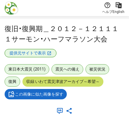
本文に飛ぶ
ヘルプ
English
復旧・復興期＿２０１２－１２１１１
１サーモン・ハーフマラソン大会
提供元サイトで表示
東日本大震災 (2011)
震災への備え
被災状況
復興
収録:いわて震災津波アーカイブ～希望～
この画像に似た画像を探す