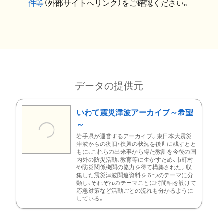
件等
（外部サイトへリンク）をご確認ください。
データの提供元
いわて震災津波アーカイブ～希望
～
岩手県が運営するアーカイブ。東日本大震災
津波からの復旧・復興の状況を後世に残すとと
もに、これらの出来事から得た教訓を今後の国
内外の防災活動、教育等に生かすため、市町村
や防災関係機関の協力を得て構築された。収
集した震災津波関連資料を６つのテーマに分
類し、それぞれのテーマごとに時間軸を設けて
応急対策など活動ごとの流れも分かるように
している。