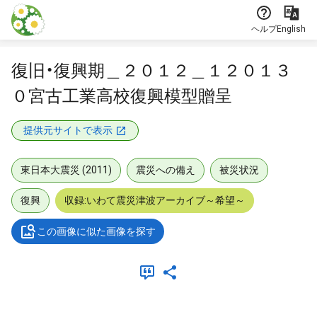
本文に飛ぶ
ヘルプ
English
復旧・復興期＿２０１２＿１２０１３
０宮古工業高校復興模型贈呈
提供元サイトで表示
東日本大震災 (2011)
震災への備え
被災状況
復興
収録:いわて震災津波アーカイブ～希望～
この画像に似た画像を探す