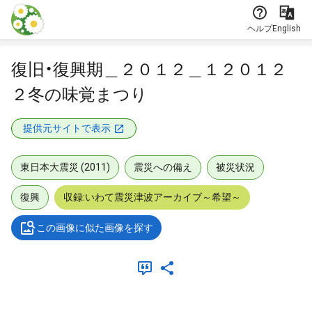
本文に飛ぶ
ヘルプ
English
復旧・復興期＿２０１２＿１２０１２
２冬の味覚まつり
提供元サイトで表示
東日本大震災 (2011)
震災への備え
被災状況
復興
収録:いわて震災津波アーカイブ～希望～
この画像に似た画像を探す