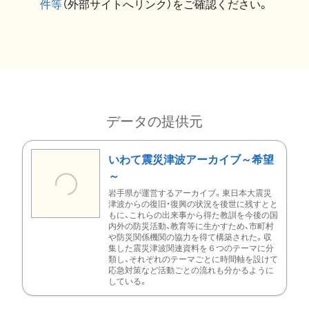
件等
（外部サイトへリンク）をご確認ください。
データの提供元
いわて震災津波アーカイブ～希望
～
岩手県が運営するアーカイブ。東日本大震災
津波からの復旧・復興の状況を後世に残すとと
もに、これらの出来事から得た教訓を今後の国
内外の防災活動、教育等に生かすため、市町村
や防災関係機関の協力を得て構築された。収
集した震災津波関連資料を６つのテーマに分
類し、それぞれのテーマごとに時間軸を設けて
応急対策など活動ごとの流れも分かるように
している。