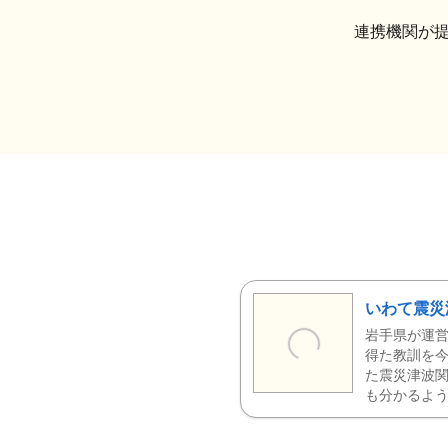
連携機関が
いわて震災
岩手県が運営
得た教訓を今
た震災津波
も分かるよう