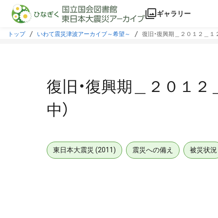
本文に飛ぶ
ギャラリー
トップ
いわて震災津波アーカイブ～希望～
復旧・復興期＿２０１２＿１
復旧・復興期＿２０１２
中）
東日本大震災 (2011)
震災への備え
被災状況