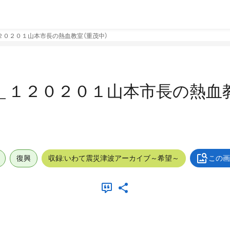
２０２０１山本市長の熱血教室（重茂中）
＿１２０２０１山本市長の熱血
復興
収録:いわて震災津波アーカイブ～希望～
この画