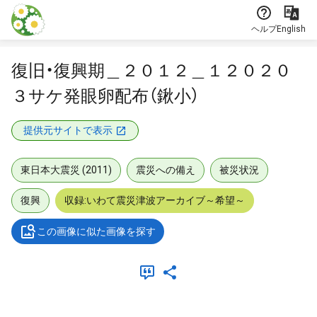
本文に飛ぶ
ヘルプ
English
復旧・復興期＿２０１２＿１２０２０
３サケ発眼卵配布（鍬小）
提供元サイトで表示
東日本大震災 (2011)
震災への備え
被災状況
復興
収録:いわて震災津波アーカイブ～希望～
この画像に似た画像を探す