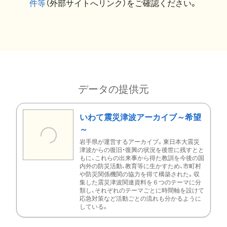
件等
（外部サイトへリンク）をご確認ください。
データの提供元
いわて震災津波アーカイブ～希望
～
岩手県が運営するアーカイブ。東日本大震災
津波からの復旧・復興の状況を後世に残すとと
もに、これらの出来事から得た教訓を今後の国
内外の防災活動、教育等に生かすため、市町村
や防災関係機関の協力を得て構築された。収
集した震災津波関連資料を６つのテーマに分
類し、それぞれのテーマごとに時間軸を設けて
応急対策など活動ごとの流れも分かるように
している。