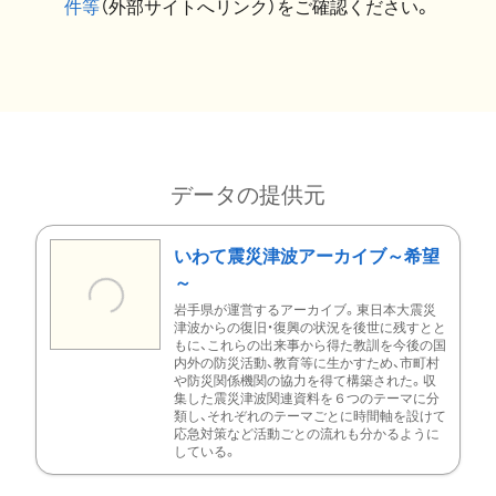
件等
（外部サイトへリンク）をご確認ください。
データの提供元
いわて震災津波アーカイブ～希望
～
岩手県が運営するアーカイブ。東日本大震災
津波からの復旧・復興の状況を後世に残すとと
もに、これらの出来事から得た教訓を今後の国
内外の防災活動、教育等に生かすため、市町村
や防災関係機関の協力を得て構築された。収
集した震災津波関連資料を６つのテーマに分
類し、それぞれのテーマごとに時間軸を設けて
応急対策など活動ごとの流れも分かるように
している。