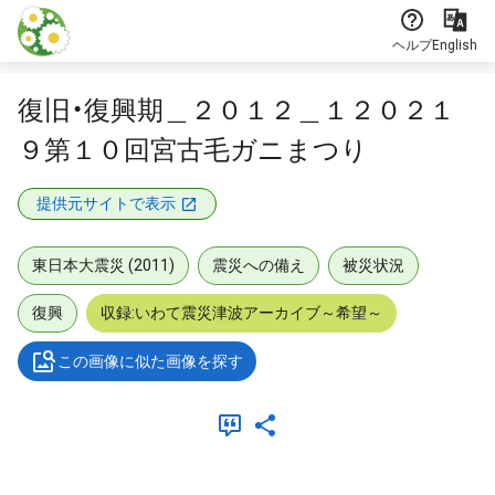
本文に飛ぶ
ヘルプ
English
復旧・復興期＿２０１２＿１２０２１
９第１０回宮古毛ガニまつり
提供元サイトで表示
東日本大震災 (2011)
震災への備え
被災状況
復興
収録:いわて震災津波アーカイブ～希望～
この画像に似た画像を探す