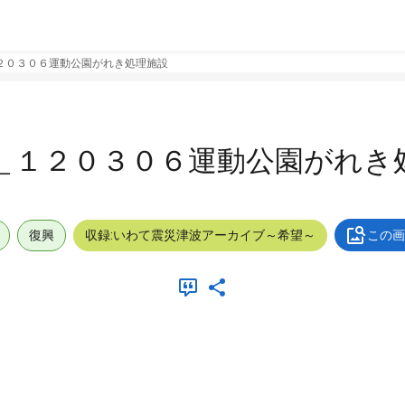
２０３０６運動公園がれき処理施設
＿１２０３０６運動公園がれき
復興
収録:いわて震災津波アーカイブ～希望～
この画