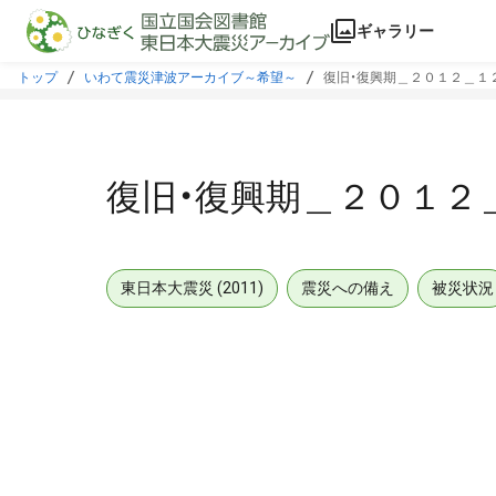
本文に飛ぶ
ギャラリー
トップ
いわて震災津波アーカイブ～希望～
復旧・復興期＿２０１２＿１
復旧・復興期＿２０１２
東日本大震災 (2011)
震災への備え
被災状況
メタデータ