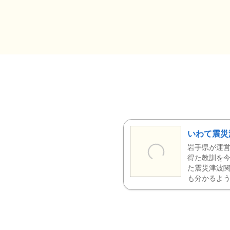
いわて震災
岩手県が運営
得た教訓を今
た震災津波
も分かるよう