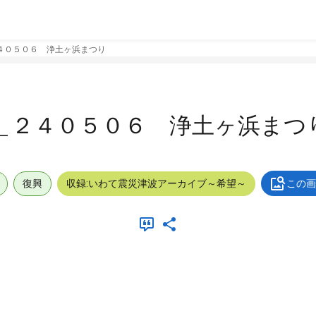
４０５０６ 浄土ヶ浜まつり
＿２４０５０６ 浄土ヶ浜まつ
復興
収録:いわて震災津波アーカイブ～希望～
この画