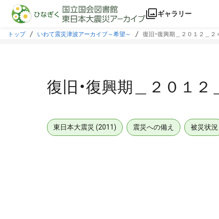
本文に飛ぶ
ギャラリー
トップ
いわて震災津波アーカイブ～希望～
復旧・復興期＿２０１２＿２
復旧・復興期＿２０１２
東日本大震災 (2011)
震災への備え
被災状況
メタデータ