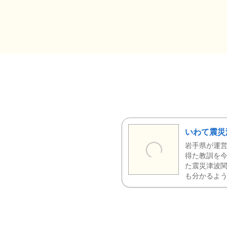
いわて震災
岩手県が運営
得た教訓を今
た震災津波
も分かるよう