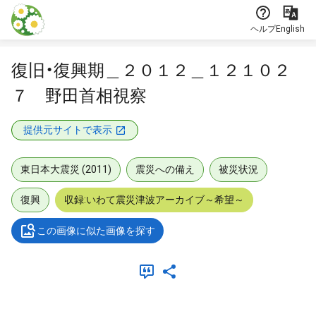
本文に飛ぶ
ヘルプ
English
復旧・復興期＿２０１２＿１２１０２
７ 野田首相視察
提供元サイトで表示
東日本大震災 (2011)
震災への備え
被災状況
復興
収録:いわて震災津波アーカイブ～希望～
この画像に似た画像を探す