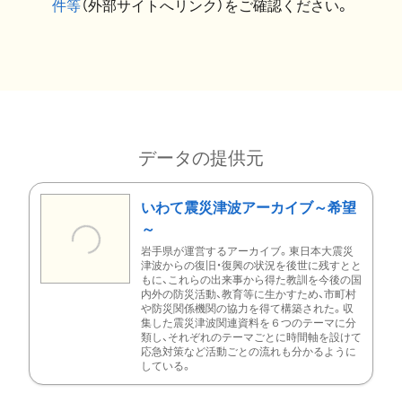
件等
（外部サイトへリンク）をご確認ください。
データの提供元
いわて震災津波アーカイブ～希望
～
岩手県が運営するアーカイブ。東日本大震災
津波からの復旧・復興の状況を後世に残すとと
もに、これらの出来事から得た教訓を今後の国
内外の防災活動、教育等に生かすため、市町村
や防災関係機関の協力を得て構築された。収
集した震災津波関連資料を６つのテーマに分
類し、それぞれのテーマごとに時間軸を設けて
応急対策など活動ごとの流れも分かるように
している。