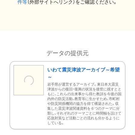
件等
（外部サイトへリンク）をご確認ください。
データの提供元
いわて震災津波アーカイブ～希望
～
岩手県が運営するアーカイブ。東日本大震災
津波からの復旧・復興の状況を後世に残すとと
もに、これらの出来事から得た教訓を今後の国
内外の防災活動、教育等に生かすため、市町村
や防災関係機関の協力を得て構築された。収
集した震災津波関連資料を６つのテーマに分
類し、それぞれのテーマごとに時間軸を設けて
応急対策など活動ごとの流れも分かるように
している。