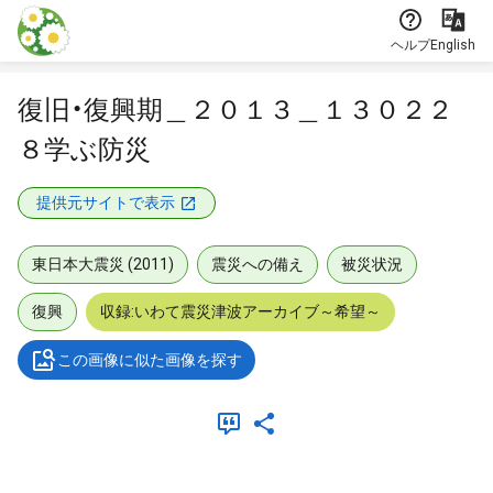
本文に飛ぶ
ヘルプ
English
復旧・復興期＿２０１３＿１３０２２
８学ぶ防災
提供元サイトで表示
東日本大震災 (2011)
震災への備え
被災状況
復興
収録:いわて震災津波アーカイブ～希望～
この画像に似た画像を探す