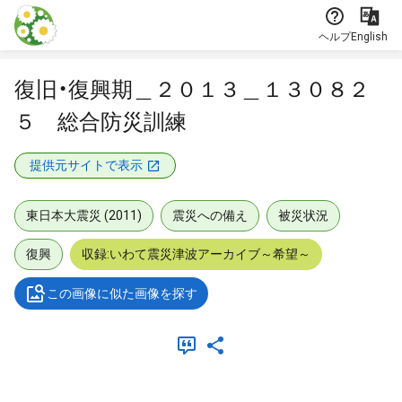
本文に飛ぶ
ヘルプ
English
復旧・復興期＿２０１３＿１３０８２
５ 総合防災訓練
提供元サイトで表示
東日本大震災 (2011)
震災への備え
被災状況
復興
収録:いわて震災津波アーカイブ～希望～
この画像に似た画像を探す