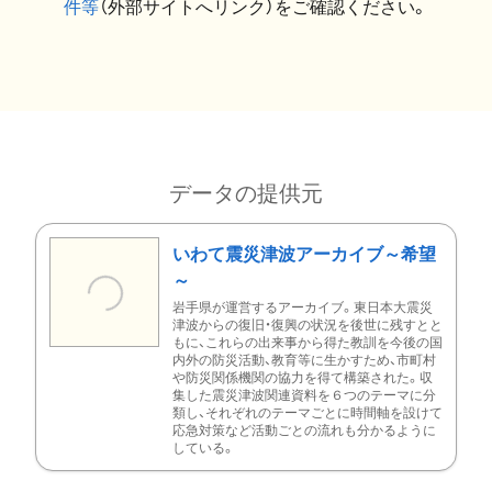
件等
（外部サイトへリンク）をご確認ください。
データの提供元
いわて震災津波アーカイブ～希望
～
岩手県が運営するアーカイブ。東日本大震災
津波からの復旧・復興の状況を後世に残すとと
もに、これらの出来事から得た教訓を今後の国
内外の防災活動、教育等に生かすため、市町村
や防災関係機関の協力を得て構築された。収
集した震災津波関連資料を６つのテーマに分
類し、それぞれのテーマごとに時間軸を設けて
応急対策など活動ごとの流れも分かるように
している。