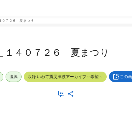
４０７２６ 夏まつり
＿１４０７２６ 夏まつり
復興
収録:いわて震災津波アーカイブ～希望～
この画