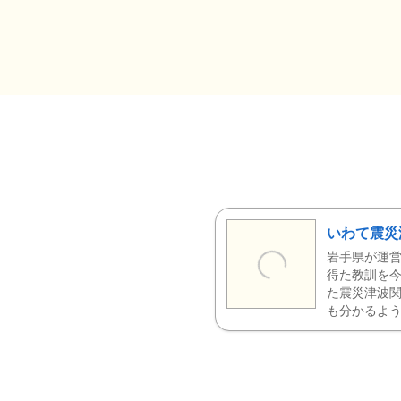
いわて震災
岩手県が運営
得た教訓を今
た震災津波
も分かるよう