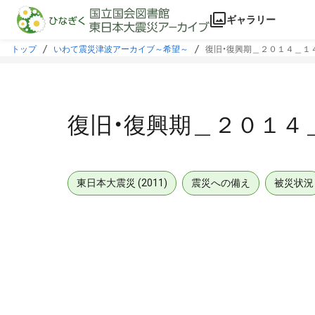
本文に飛ぶ
ギャラリー
トップ
いわて震災津波アーカイブ～希望～
復旧・復興期＿２０１４＿１
復旧・復興期＿２０１４
東日本大震災 (2011)
震災への備え
被災状況
メタデータ