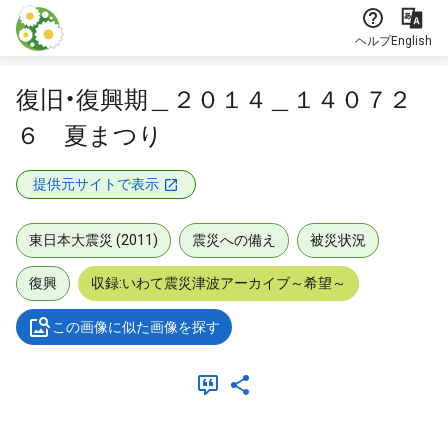
本文に飛ぶ
ヘルプ
English
復旧・復興期＿２０１４＿１４０７２
６ 夏まつり
提供元サイトで表示
東日本大震災 (2011)
震災への備え
被災状況
復興
収録:いわて震災津波アーカイブ～希望～
この画像に似た画像を探す