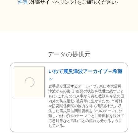
件等
（外部サイトへリンク）をご確認ください。
データの提供元
いわて震災津波アーカイブ～希望
～
岩手県が運営するアーカイブ。東日本大震災
津波からの復旧・復興の状況を後世に残すとと
もに、これらの出来事から得た教訓を今後の国
内外の防災活動、教育等に生かすため、市町村
や防災関係機関の協力を得て構築された。収
集した震災津波関連資料を６つのテーマに分
類し、それぞれのテーマごとに時間軸を設けて
応急対策など活動ごとの流れも分かるように
している。