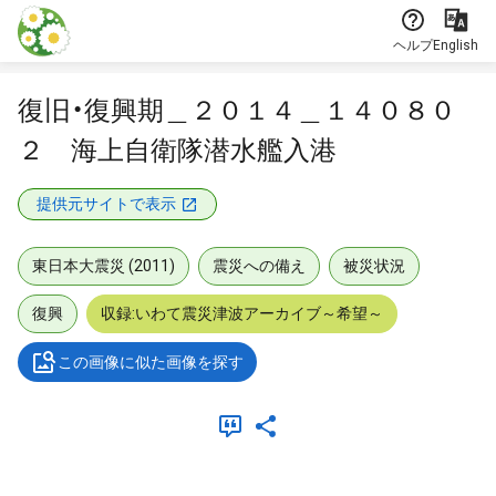
本文に飛ぶ
ヘルプ
English
復旧・復興期＿２０１４＿１４０８０
２ 海上自衛隊潜水艦入港
提供元サイトで表示
東日本大震災 (2011)
震災への備え
被災状況
復興
収録:いわて震災津波アーカイブ～希望～
この画像に似た画像を探す