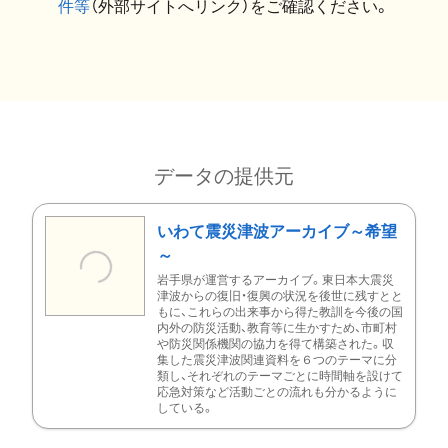
件等
（外部サイトへリンク）をご確認ください。
データの提供元
いわて震災津波アーカイブ～希望
～
岩手県が運営するアーカイブ。東日本大震災
津波からの復旧・復興の状況を後世に残すとと
もに、これらの出来事から得た教訓を今後の国
内外の防災活動、教育等に生かすため、市町村
や防災関係機関の協力を得て構築された。収
集した震災津波関連資料を６つのテーマに分
類し、それぞれのテーマごとに時間軸を設けて
応急対策など活動ごとの流れも分かるように
している。