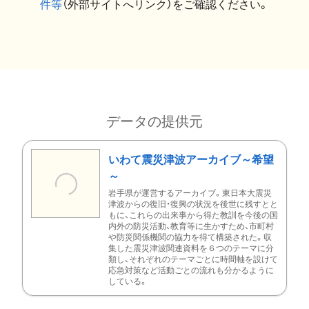
件等
（外部サイトへリンク）をご確認ください。
データの提供元
いわて震災津波アーカイブ～希望
～
岩手県が運営するアーカイブ。東日本大震災
津波からの復旧・復興の状況を後世に残すとと
もに、これらの出来事から得た教訓を今後の国
内外の防災活動、教育等に生かすため、市町村
や防災関係機関の協力を得て構築された。収
集した震災津波関連資料を６つのテーマに分
類し、それぞれのテーマごとに時間軸を設けて
応急対策など活動ごとの流れも分かるように
している。