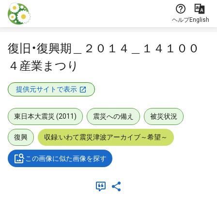
本文に飛ぶ
ヘルプ
English
復旧・復興期＿２０１４＿１４１００
４産業まつり
提供元サイトで表示
東日本大震災 (2011)
震災への備え
被災状況
復興
収録:いわて震災津波アーカイブ～希望～
この画像に似た画像を探す