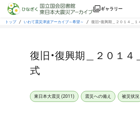
本文に飛ぶ
ギャラリー
トップ
いわて震災津波アーカイブ～希望～
復旧・復興期＿２０１４＿１
復旧・復興期＿２０１４
式
東日本大震災 (2011)
震災への備え
被災状況