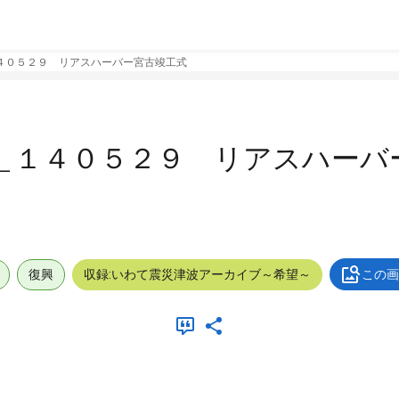
４０５２９ リアスハーバー宮古竣工式
＿１４０５２９ リアスハーバ
復興
収録:いわて震災津波アーカイブ～希望～
この画