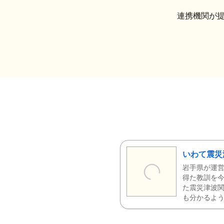
連携機関が
いわて震災
岩手県が運営
得た教訓を今
た震災津波
も分かるよう