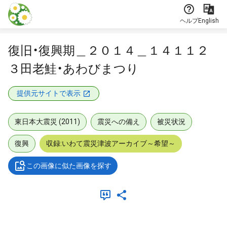
本文に飛ぶ
ヘルプ
English
復旧・復興期＿２０１４＿１４１１２
３田老鮭・あわびまつり
提供元サイトで表示
東日本大震災 (2011)
震災への備え
被災状況
復興
収録:いわて震災津波アーカイブ～希望～
この画像に似た画像を探す