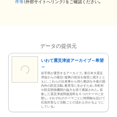
件等
（外部サイトへリンク）をご確認ください。
データの提供元
いわて震災津波アーカイブ～希望
～
岩手県が運営するアーカイブ。東日本大震災
津波からの復旧・復興の状況を後世に残すとと
もに、これらの出来事から得た教訓を今後の国
内外の防災活動、教育等に生かすため、市町村
や防災関係機関の協力を得て構築された。収
集した震災津波関連資料を６つのテーマに分
類し、それぞれのテーマごとに時間軸を設けて
応急対策など活動ごとの流れも分かるように
している。