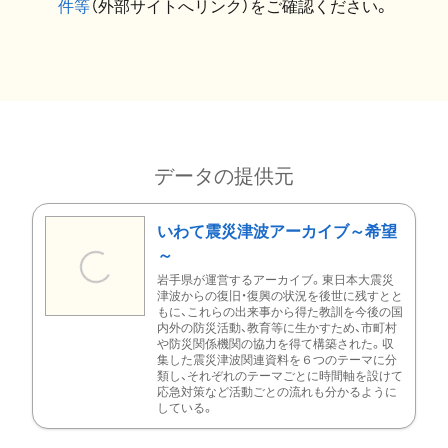
件等
（外部サイトへリンク）をご確認ください。
データの提供元
いわて震災津波アーカイブ～希望
～
岩手県が運営するアーカイブ。東日本大震災
津波からの復旧・復興の状況を後世に残すとと
もに、これらの出来事から得た教訓を今後の国
内外の防災活動、教育等に生かすため、市町村
や防災関係機関の協力を得て構築された。収
集した震災津波関連資料を６つのテーマに分
類し、それぞれのテーマごとに時間軸を設けて
応急対策など活動ごとの流れも分かるように
している。