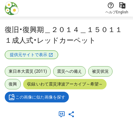
本文に飛ぶ
ヘルプ
English
復旧・復興期＿２０１４＿１５０１１
１成人式・レッドカーペット
提供元サイトで表示
東日本大震災 (2011)
震災への備え
被災状況
復興
収録:いわて震災津波アーカイブ～希望～
この画像に似た画像を探す