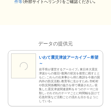
件等
（外部サイトへリンク）をご確認ください。
データの提供元
いわて震災津波アーカイブ～希望
～
岩手県が運営するアーカイブ。東日本大震災
津波からの復旧・復興の状況を後世に残すとと
もに、これらの出来事から得た教訓を今後の国
内外の防災活動、教育等に生かすため、市町村
や防災関係機関の協力を得て構築された。収
集した震災津波関連資料を６つのテーマに分
類し、それぞれのテーマごとに時間軸を設けて
応急対策など活動ごとの流れも分かるように
している。