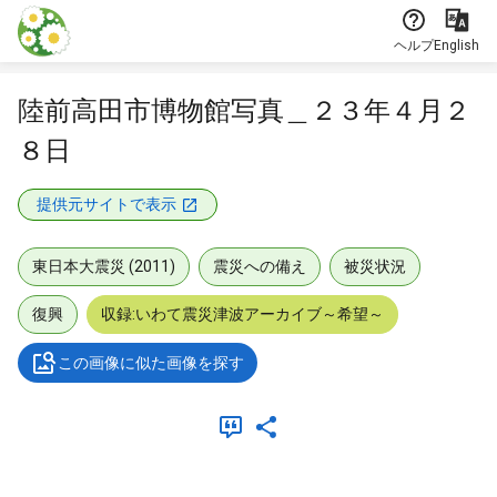
本文に飛ぶ
ヘルプ
English
陸前高田市博物館写真＿２３年４月２
８日
提供元サイトで表示
東日本大震災 (2011)
震災への備え
被災状況
復興
収録:いわて震災津波アーカイブ～希望～
この画像に似た画像を探す