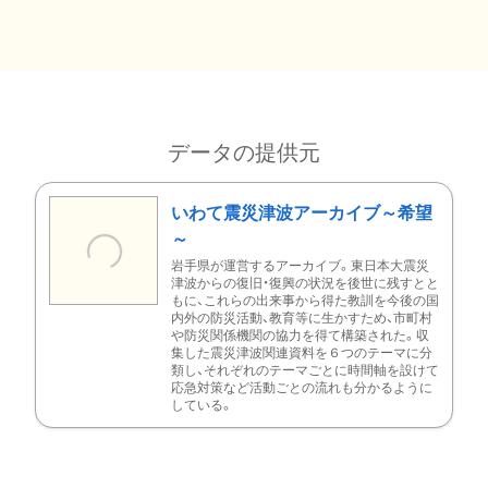
データの提供元
いわて震災津波アーカイブ～希望
～
岩手県が運営するアーカイブ。東日本大震災
津波からの復旧・復興の状況を後世に残すとと
もに、これらの出来事から得た教訓を今後の国
内外の防災活動、教育等に生かすため、市町村
や防災関係機関の協力を得て構築された。収
集した震災津波関連資料を６つのテーマに分
類し、それぞれのテーマごとに時間軸を設けて
応急対策など活動ごとの流れも分かるように
している。