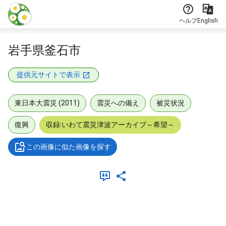
本文に飛ぶ
ヘルプ
English
岩手県釜石市
提供元サイトで表示
東日本大震災 (2011)
震災への備え
被災状況
復興
収録:いわて震災津波アーカイブ～希望～
この画像に似た画像を探す
メタデータ