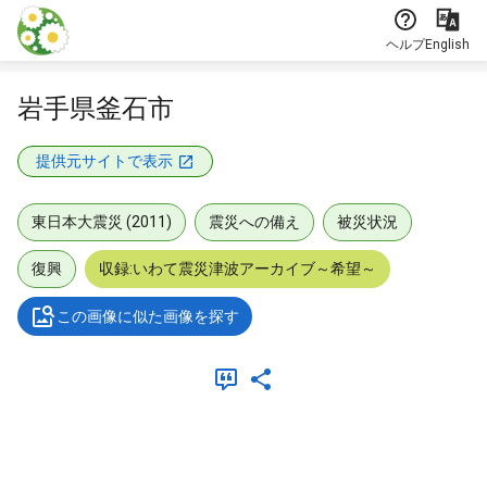
本文に飛ぶ
ヘルプ
English
岩手県釜石市
提供元サイトで表示
東日本大震災 (2011)
震災への備え
被災状況
復興
収録:いわて震災津波アーカイブ～希望～
この画像に似た画像を探す
メタデータ