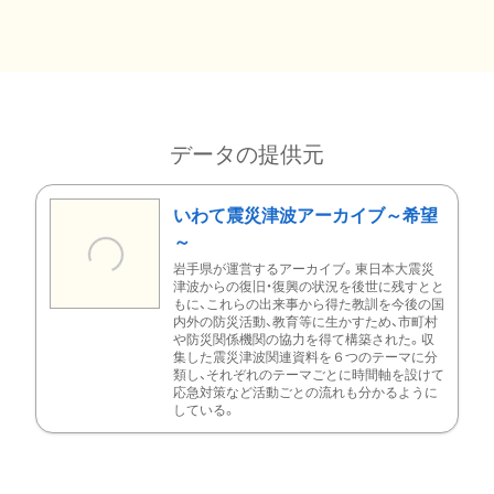
データの提供元
いわて震災津波アーカイブ～希望
～
岩手県が運営するアーカイブ。東日本大震災
津波からの復旧・復興の状況を後世に残すとと
もに、これらの出来事から得た教訓を今後の国
内外の防災活動、教育等に生かすため、市町村
や防災関係機関の協力を得て構築された。収
集した震災津波関連資料を６つのテーマに分
類し、それぞれのテーマごとに時間軸を設けて
応急対策など活動ごとの流れも分かるように
している。