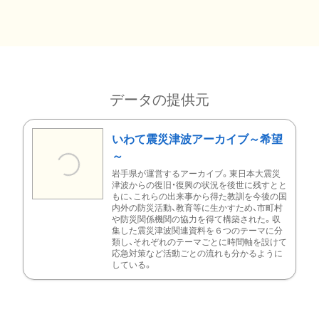
データの提供元
いわて震災津波アーカイブ～希望
～
岩手県が運営するアーカイブ。東日本大震災
津波からの復旧・復興の状況を後世に残すとと
もに、これらの出来事から得た教訓を今後の国
内外の防災活動、教育等に生かすため、市町村
や防災関係機関の協力を得て構築された。収
集した震災津波関連資料を６つのテーマに分
類し、それぞれのテーマごとに時間軸を設けて
応急対策など活動ごとの流れも分かるように
している。