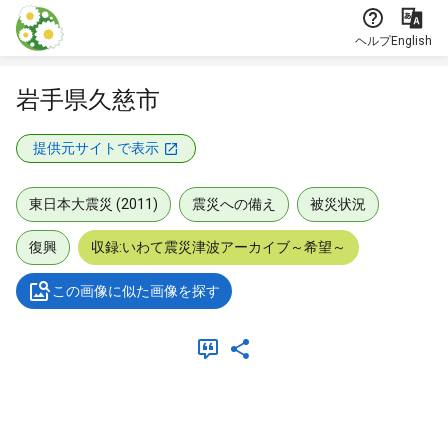
本文に飛ぶ
ヘルプ
English
岩手県久慈市
提供元サイトで表示
東日本大震災 (2011)
震災への備え
被災状況
復興
収録:いわて震災津波アーカイブ～希望～
この画像に似た画像を探す
メタデータ