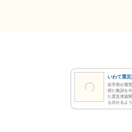
いわて震災
岩手県が運営
得た教訓を今
た震災津波
も分かるよう