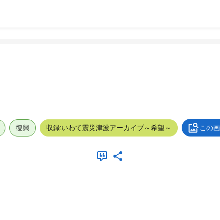
復興
収録:いわて震災津波アーカイブ～希望～
この画