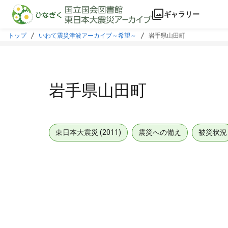
本文に飛ぶ
ギャラリー
トップ
いわて震災津波アーカイブ～希望～
岩手県山田町
岩手県山田町
東日本大震災 (2011)
震災への備え
被災状況
メタデータ