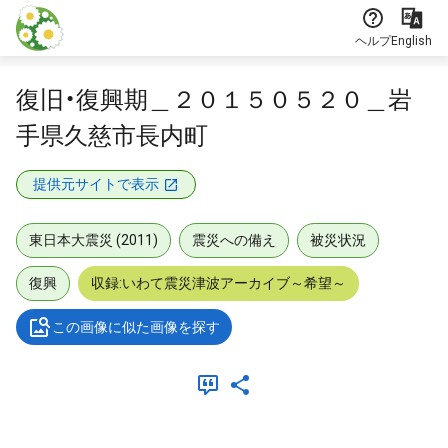
本文に飛ぶ
ヘルプ
English
復旧・復興期＿２０１５０５２０＿岩
手県久慈市長内町
提供元サイトで表示
東日本大震災 (2011)
震災への備え
被災状況
復興
収録:いわて震災津波アーカイブ～希望～
この画像に似た画像を探す