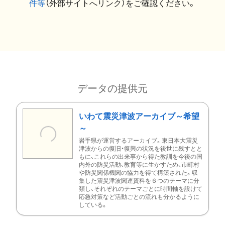
件等
（外部サイトへリンク）をご確認ください。
データの提供元
いわて震災津波アーカイブ～希望
～
岩手県が運営するアーカイブ。東日本大震災
津波からの復旧・復興の状況を後世に残すとと
もに、これらの出来事から得た教訓を今後の国
内外の防災活動、教育等に生かすため、市町村
や防災関係機関の協力を得て構築された。収
集した震災津波関連資料を６つのテーマに分
類し、それぞれのテーマごとに時間軸を設けて
応急対策など活動ごとの流れも分かるように
している。