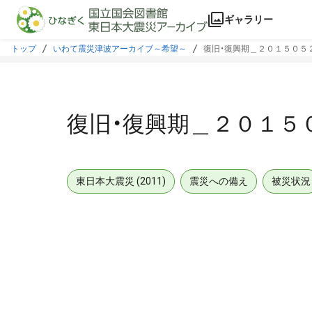
本文に飛ぶ
ギャラリー
トップ
いわて震災津波アーカイブ～希望～
復旧・復興期＿２０１５０５
復旧・復興期＿２０１５
東日本大震災 (2011)
震災への備え
被災状況
メタデータ