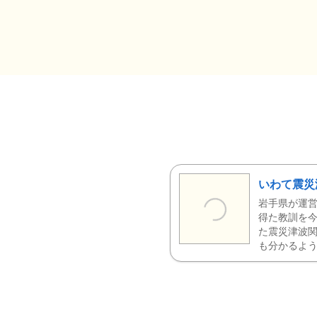
いわて震災
岩手県が運営
得た教訓を今
た震災津波
も分かるよう