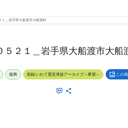
２１＿岩手県大船渡市大船渡町
０５２１＿岩手県大船渡市大船
復興
収録:いわて震災津波アーカイブ～希望～
この画