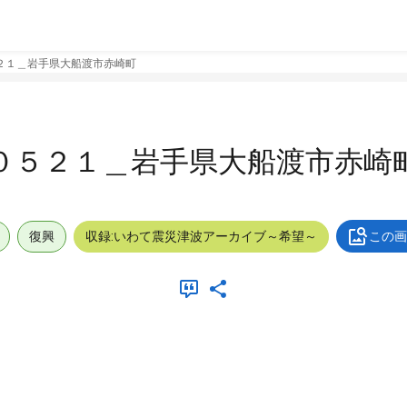
２１＿岩手県大船渡市赤崎町
０５２１＿岩手県大船渡市赤崎
復興
収録:いわて震災津波アーカイブ～希望～
この画