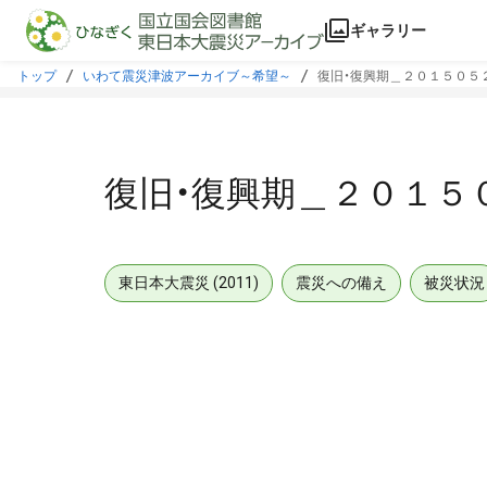
本文に飛ぶ
ギャラリー
トップ
いわて震災津波アーカイブ～希望～
復旧・復興期＿２０１５０５
復旧・復興期＿２０１５
東日本大震災 (2011)
震災への備え
被災状況
メタデータ