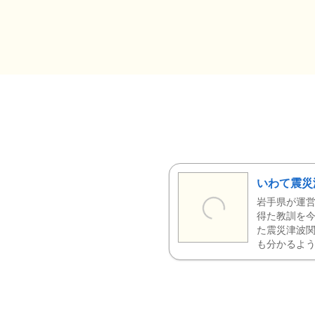
いわて震災
岩手県が運営
得た教訓を今
た震災津波
も分かるよう