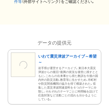
件等
（外部サイトへリンク）をご確認ください。
データの提供元
いわて震災津波アーカイブ～希望
～
岩手県が運営するアーカイブ。東日本大震災
津波からの復旧・復興の状況を後世に残すとと
もに、これらの出来事から得た教訓を今後の国
内外の防災活動、教育等に生かすため、市町村
や防災関係機関の協力を得て構築された。収
集した震災津波関連資料を６つのテーマに分
類し、それぞれのテーマごとに時間軸を設けて
応急対策など活動ごとの流れも分かるように
している。