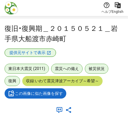
本文に飛ぶ
ヘルプ
English
復旧・復興期＿２０１５０５２１＿岩
手県大船渡市赤崎町
提供元サイトで表示
東日本大震災 (2011)
震災への備え
被災状況
復興
収録:いわて震災津波アーカイブ～希望～
この画像に似た画像を探す