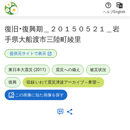
本文に飛ぶ
ヘルプ
English
復旧・復興期＿２０１５０５２１＿岩
手県大船渡市三陸町綾里
提供元サイトで表示
東日本大震災 (2011)
震災への備え
被災状況
復興
収録:いわて震災津波アーカイブ～希望～
この画像に似た画像を探す