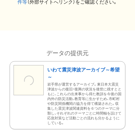
件等
（外部サイトへリンク）をご確認ください。
データの提供元
いわて震災津波アーカイブ～希望
～
岩手県が運営するアーカイブ。東日本大震災
津波からの復旧・復興の状況を後世に残すとと
もに、これらの出来事から得た教訓を今後の国
内外の防災活動、教育等に生かすため、市町村
や防災関係機関の協力を得て構築された。収
集した震災津波関連資料を６つのテーマに分
類し、それぞれのテーマごとに時間軸を設けて
応急対策など活動ごとの流れも分かるように
している。