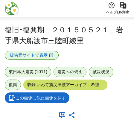
本文に飛ぶ
ヘルプ
English
復旧・復興期＿２０１５０５２１＿岩
手県大船渡市三陸町綾里
提供元サイトで表示
東日本大震災 (2011)
震災への備え
被災状況
復興
収録:いわて震災津波アーカイブ～希望～
この画像に似た画像を探す