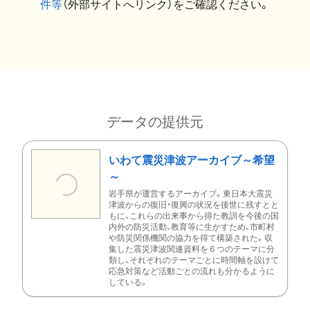
件等
（外部サイトへリンク）をご確認ください。
データの提供元
いわて震災津波アーカイブ～希望
～
岩手県が運営するアーカイブ。東日本大震災
津波からの復旧・復興の状況を後世に残すとと
もに、これらの出来事から得た教訓を今後の国
内外の防災活動、教育等に生かすため、市町村
や防災関係機関の協力を得て構築された。収
集した震災津波関連資料を６つのテーマに分
類し、それぞれのテーマごとに時間軸を設けて
応急対策など活動ごとの流れも分かるように
している。