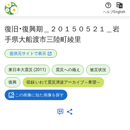
本文に飛ぶ
ヘルプ
English
復旧・復興期＿２０１５０５２１＿岩
手県大船渡市三陸町綾里
提供元サイトで表示
東日本大震災 (2011)
震災への備え
被災状況
復興
収録:いわて震災津波アーカイブ～希望～
この画像に似た画像を探す