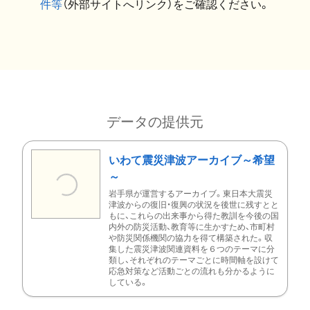
件等
（外部サイトへリンク）をご確認ください。
データの提供元
いわて震災津波アーカイブ～希望
～
岩手県が運営するアーカイブ。東日本大震災
津波からの復旧・復興の状況を後世に残すとと
もに、これらの出来事から得た教訓を今後の国
内外の防災活動、教育等に生かすため、市町村
や防災関係機関の協力を得て構築された。収
集した震災津波関連資料を６つのテーマに分
類し、それぞれのテーマごとに時間軸を設けて
応急対策など活動ごとの流れも分かるように
している。