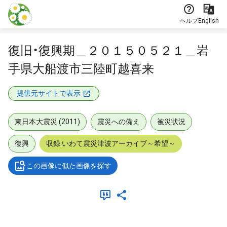
本文に飛ぶ
ヘルプ
English
復旧・復興期＿２０１５０５２１＿岩
手県大船渡市三陸町越喜来
提供元サイトで表示
東日本大震災 (2011)
震災への備え
被災状況
復興
収録:いわて震災津波アーカイブ～希望～
この画像に似た画像を探す