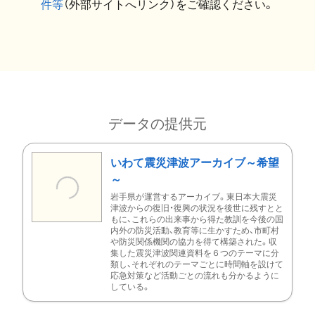
件等
（外部サイトへリンク）をご確認ください。
データの提供元
いわて震災津波アーカイブ～希望
～
岩手県が運営するアーカイブ。東日本大震災
津波からの復旧・復興の状況を後世に残すとと
もに、これらの出来事から得た教訓を今後の国
内外の防災活動、教育等に生かすため、市町村
や防災関係機関の協力を得て構築された。収
集した震災津波関連資料を６つのテーマに分
類し、それぞれのテーマごとに時間軸を設けて
応急対策など活動ごとの流れも分かるように
している。