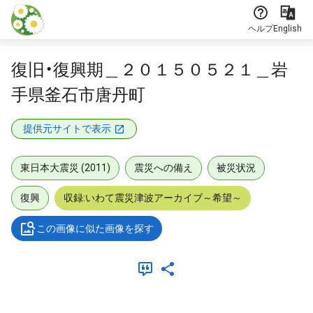
本文に飛ぶ
ヘルプ
English
復旧・復興期＿２０１５０５２１＿岩
手県釜石市唐丹町
提供元サイトで表示
東日本大震災 (2011)
震災への備え
被災状況
復興
収録:いわて震災津波アーカイブ～希望～
この画像に似た画像を探す