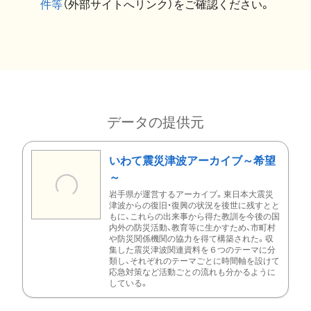
件等
（外部サイトへリンク）をご確認ください。
データの提供元
いわて震災津波アーカイブ～希望
～
岩手県が運営するアーカイブ。東日本大震災
津波からの復旧・復興の状況を後世に残すとと
もに、これらの出来事から得た教訓を今後の国
内外の防災活動、教育等に生かすため、市町村
や防災関係機関の協力を得て構築された。収
集した震災津波関連資料を６つのテーマに分
類し、それぞれのテーマごとに時間軸を設けて
応急対策など活動ごとの流れも分かるように
している。