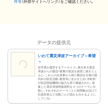
件等
（外部サイトへリンク）をご確認ください。
データの提供元
いわて震災津波アーカイブ～希望
～
岩手県が運営するアーカイブ。東日本大震災
津波からの復旧・復興の状況を後世に残すとと
もに、これらの出来事から得た教訓を今後の国
内外の防災活動、教育等に生かすため、市町村
や防災関係機関の協力を得て構築された。収
集した震災津波関連資料を６つのテーマに分
類し、それぞれのテーマごとに時間軸を設けて
応急対策など活動ごとの流れも分かるように
している。