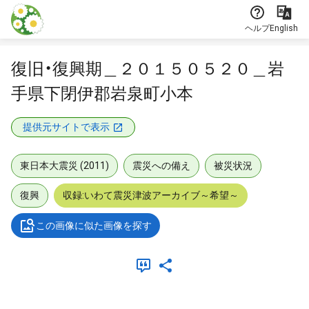
本文に飛ぶ
ヘルプ
English
復旧・復興期＿２０１５０５２０＿岩
手県下閉伊郡岩泉町小本
提供元サイトで表示
東日本大震災 (2011)
震災への備え
被災状況
復興
収録:いわて震災津波アーカイブ～希望～
この画像に似た画像を探す