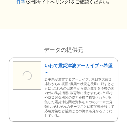
件等
（外部サイトへリンク）をご確認ください。
データの提供元
いわて震災津波アーカイブ～希望
～
岩手県が運営するアーカイブ。東日本大震災
津波からの復旧・復興の状況を後世に残すとと
もに、これらの出来事から得た教訓を今後の国
内外の防災活動、教育等に生かすため、市町村
や防災関係機関の協力を得て構築された。収
集した震災津波関連資料を６つのテーマに分
類し、それぞれのテーマごとに時間軸を設けて
応急対策など活動ごとの流れも分かるように
している。