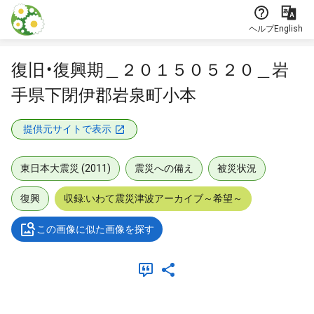
本文に飛ぶ
ヘルプ
English
復旧・復興期＿２０１５０５２０＿岩
手県下閉伊郡岩泉町小本
提供元サイトで表示
東日本大震災 (2011)
震災への備え
被災状況
復興
収録:いわて震災津波アーカイブ～希望～
この画像に似た画像を探す