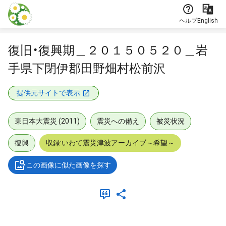
本文に飛ぶ
ヘルプ
English
復旧・復興期＿２０１５０５２０＿岩
手県下閉伊郡田野畑村松前沢
提供元サイトで表示
東日本大震災 (2011)
震災への備え
被災状況
復興
収録:いわて震災津波アーカイブ～希望～
この画像に似た画像を探す