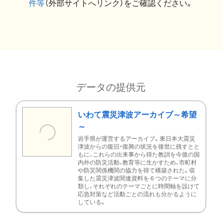
件等
（外部サイトへリンク）をご確認ください。
データの提供元
いわて震災津波アーカイブ～希望
～
岩手県が運営するアーカイブ。東日本大震災
津波からの復旧・復興の状況を後世に残すとと
もに、これらの出来事から得た教訓を今後の国
内外の防災活動、教育等に生かすため、市町村
や防災関係機関の協力を得て構築された。収
集した震災津波関連資料を６つのテーマに分
類し、それぞれのテーマごとに時間軸を設けて
応急対策など活動ごとの流れも分かるように
している。