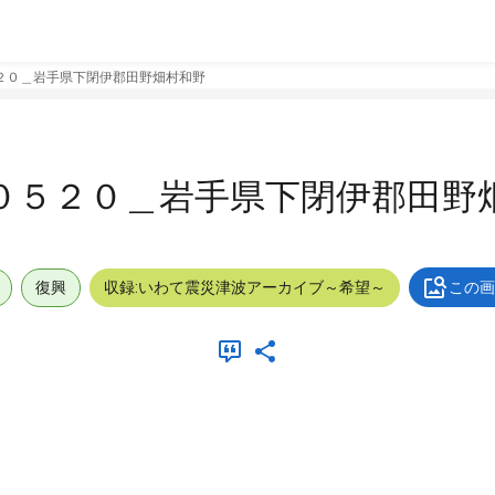
２０＿岩手県下閉伊郡田野畑村和野
０５２０＿岩手県下閉伊郡田野
復興
収録:いわて震災津波アーカイブ～希望～
この画