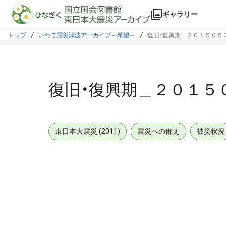
本文に飛ぶ
ギャラリー
トップ
いわて震災津波アーカイブ～希望～
復旧・復興期＿２０１５０５
復旧・復興期＿２０１５
東日本大震災 (2011)
震災への備え
被災状況
メタデータ