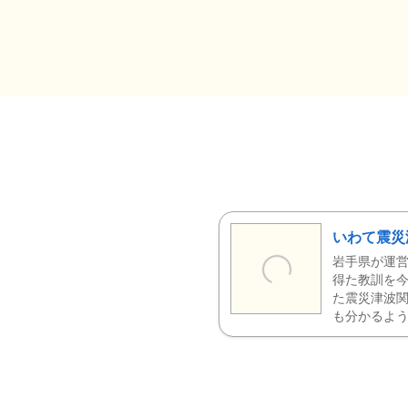
いわて震災
岩手県が運営
得た教訓を今
た震災津波
も分かるよう