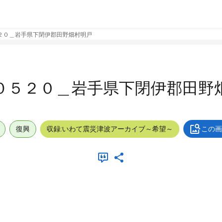
２０＿岩手県下閉伊郡田野畑村明戸
０５２０＿岩手県下閉伊郡田野
復興
収録:いわて震災津波アーカイブ～希望～
この画