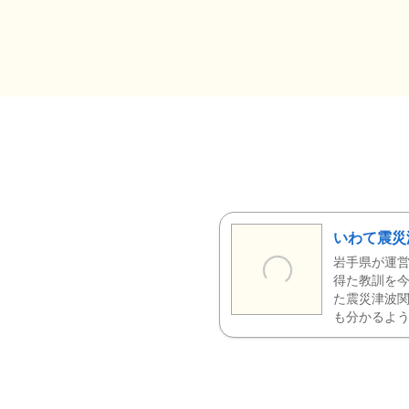
いわて震災
岩手県が運営
得た教訓を今
た震災津波
も分かるよう