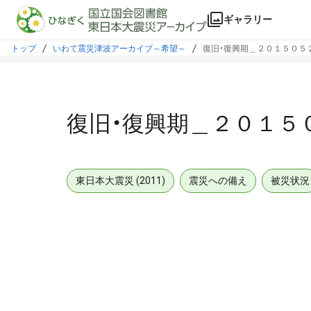
本文に飛ぶ
ギャラリー
トップ
いわて震災津波アーカイブ～希望～
復旧・復興期＿２０１５０５
復旧・復興期＿２０１５
東日本大震災 (2011)
震災への備え
被災状況
メタデータ