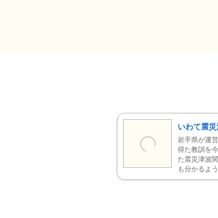
いわて震災
岩手県が運営
得た教訓を今
た震災津波
も分かるよう