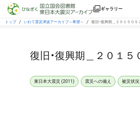
本文に飛ぶ
ギャラリー
トップ
いわて震災津波アーカイブ～希望～
復旧・復興期＿２０１５０５
復旧・復興期＿２０１５
東日本大震災 (2011)
震災への備え
被災状況
メタデータ