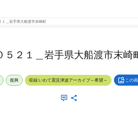
２１＿岩手県大船渡市末崎町
０５２１＿岩手県大船渡市末崎
復興
収録:いわて震災津波アーカイブ～希望～
この画